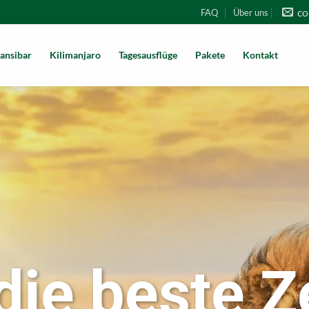
co
FAQ
Über uns
ansibar
Kilimanjaro
Tagesausflüge
Pakete
Kontakt
die beste Ze