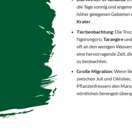
die Tage sonnig und angene
höher gelegenen Gebieten
Krater
.
Tierbeobachtung:
Die Trock
Ngorongoro,
Tarangire
un
oft an den wenigen Wasserst
eine hervorragende Zeit, di
zu beobachten.
Große Migration:
Wenn Sie 
zwischen Juli und Oktober
Pflanzenfressern den Mara-
nördlichen Serengeti überq