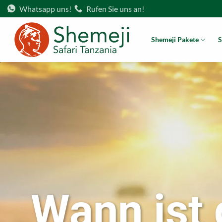
Zum
Whatsapp uns!
Rufen Sie uns an!
Inhalt
springen
Shemeji Pakete
S
Wann ist 