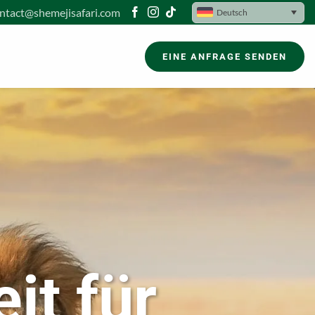
ntact@shemejisafari.com
Deutsch
EINE ANFRAGE SENDEN
it für