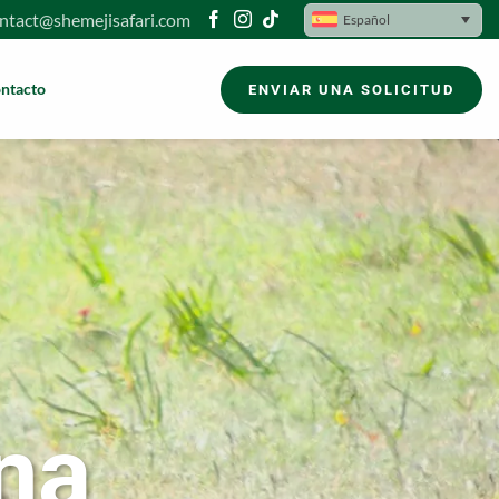
ntact@shemejisafari.com
Español
ntacto
ENVIAR UNA SOLICITUD
na