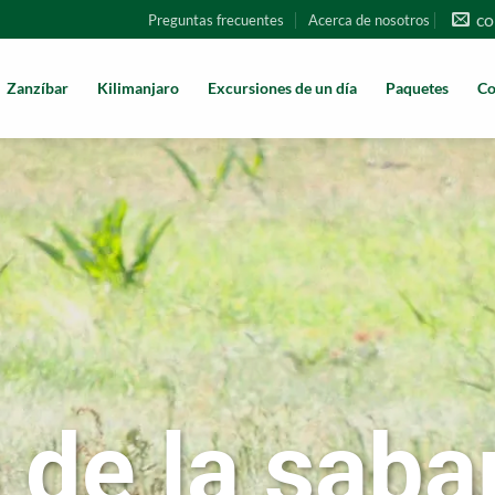
co
Preguntas frecuentes
Acerca de nosotros
Zanzíbar
Kilimanjaro
Excursiones de un día
Paquetes
Co
 de la saba