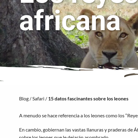
africana
Blog
/
Safari
/
15 datos fascinantes sobre los leones
A menudo se hace referencia a los leones como los “Reyes 
En cambio, gobiernan las vastas llanuras y praderas de Áf
sobre los leones que le dejarán asombrado.