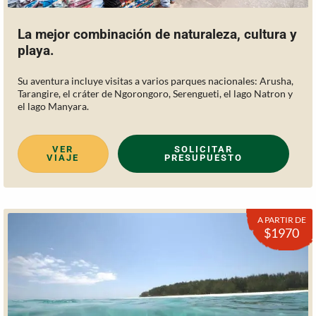
La mejor combinación de naturaleza, cultura y
playa.
Su aventura incluye visitas a varios parques nacionales: Arusha,
Tarangire, el cráter de Ngorongoro, Serengueti, el lago Natron y
el lago Manyara.
VER
SOLICITAR
VIAJE
PRESUPUESTO
A PARTIR DE
$1970