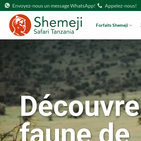
Passer
Envoyez-nous un message WhatsApp!
Appelez-nous!
au
contenu
Forfaits Shemeji
Découvre
faune de