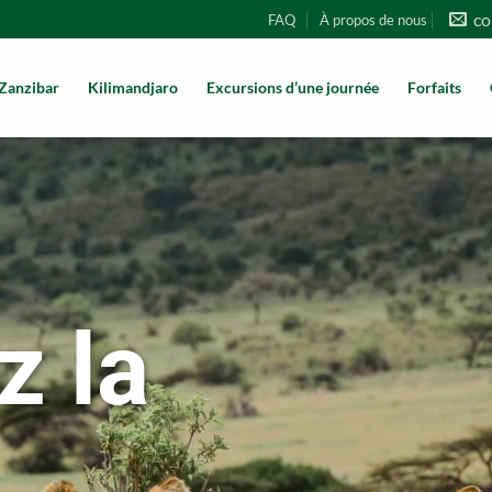
co
FAQ
À propos de nous
Zanzibar
Kilimandjaro
Excursions d’une journée
Forfaits
z la