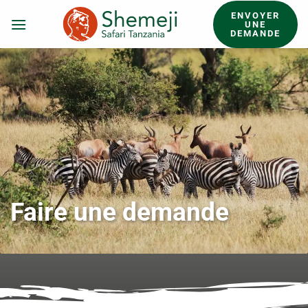
Passer
ENVOYER
au
UNE
DEMANDE
contenu
Faire une demande