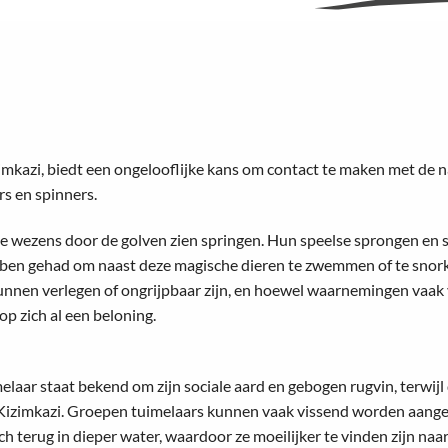
mkazi, biedt een ongelooflijke kans om contact te maken met de n
rs en spinners.
rijze wezens door de golven zien springen. Hun speelse sprongen en s
bben gehad om naast deze magische dieren te zwemmen of te snorke
 kunnen verlegen of ongrijpbaar zijn, en hoewel waarnemingen vaak
op zich al een beloning.
imelaar staat bekend om zijn sociale aard en gebogen rugvin, terwi
n Kizimkazi. Groepen tuimelaars kunnen vaak vissend worden aanget
ch terug in dieper water, waardoor ze moeilijker te vinden zijn na