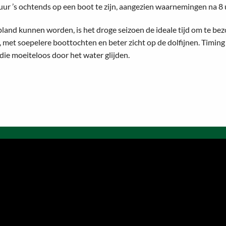
r ’s ochtends op een boot te zijn, aangezien waarnemingen na 8 
pland kunnen worden, is het droge seizoen de ideale tijd om te be
et soepelere boottochten en beter zicht op de dolfijnen. Timing i
ie moeiteloos door het water glijden.
IVITEITEN
NATIONALE PARKEN