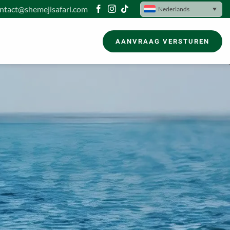
ntact@shemejisafari.com
Nederlands
AANVRAAG VERSTUREN