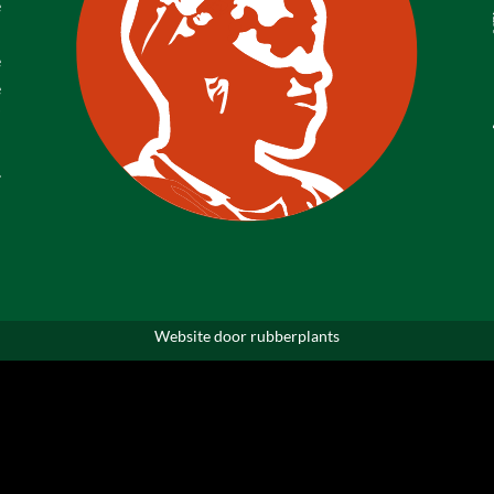
e
d
e
e
i
-
.
Website door
rubberplants