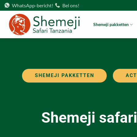
Ga
WhatsApp-bericht!
Bel ons!
naar
inhoud
Shemeji pakketten
SHEMEJI PAKKETTEN
ACT
Shemeji safar