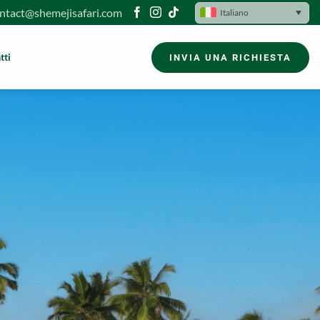
ntact@shemejisafari.com
Italiano
tti
INVIA UNA RICHIESTA