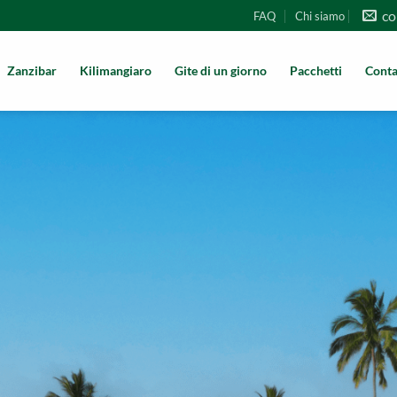
co
FAQ
Chi siamo
Zanzibar
Kilimangiaro
Gite di un giorno
Pacchetti
Conta