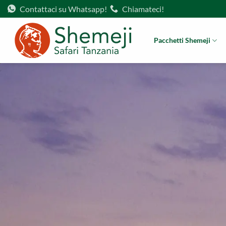
Salta
Contattaci su Whatsapp!
Chiamateci!
ai
contenuti
Pacchetti Shemeji