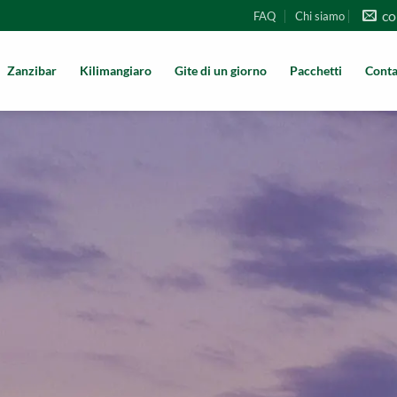
co
FAQ
Chi siamo
Zanzibar
Kilimangiaro
Gite di un giorno
Pacchetti
Conta