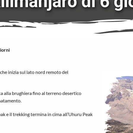
limanjaro di 6 gi
iorni
 che inizia sul lato nord remoto del
ta alla brughiera fino al terreno desertico
imatamento.
ak e il trekking termina in cima all’Uhuru Peak