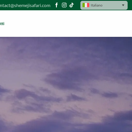
ntact@shemejisafari.com
Italiano
tti