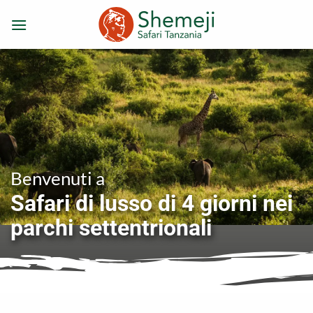
Salta
ai
contenuti
Benvenuti a
Safari di lusso di 4 giorni nei
parchi settentrionali