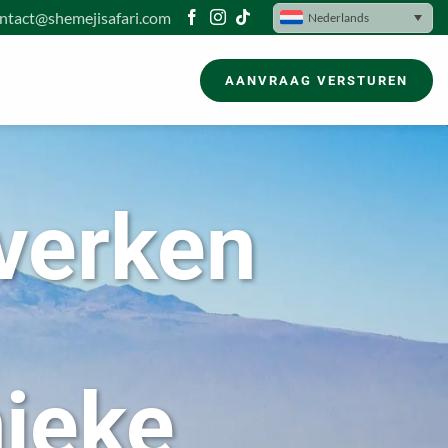
ntact@shemejisafari.com
Nederlands
AANVRAAG VERSTUREN
 verken
nieke