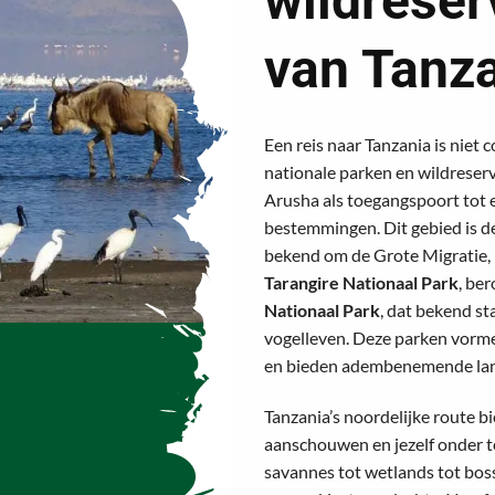
wildreser
van Tanza
Een reis naar Tanzania is nie
nationale parken en wildreserv
Arusha als toegangspoort tot e
bestemmingen. Dit gebied is de
bekend om de Grote Migratie,
Tarangire Nationaal Park
, be
Nationaal Park
, dat bekend s
vogelleven. Deze parken vorme
en bieden adembenemende land
Tanzania’s noordelijke route bi
aanschouwen en jezelf onder t
savannes tot wetlands tot bosse