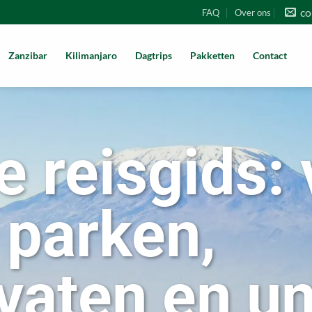
co
FAQ
Over ons
Zanzibar
Kilimanjaro
Dagtrips
Pakketten
Contact
e reisgids:
 parken,
vaten en u