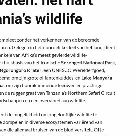
vaten: het hart
nia’s wildlife
t compleet zonder het verkennen van de beroemde
aten. Gelegen in het noordelijke deel van het land, dient
nkele van Afrika’s meest gevierde wildlife-
 thuisbasis van het iconische
Serengeti Nationaal Park
,
Ngorongoro Krater
, een UNESCO Werelderfgoed,
roemd om zijn grote olifantenkuddes, en
Lake Manyara
taat om zijn boomklimmende leeuwen en prachtige
n de ruggengraat van Tanzania’s Northern Safari Circuit
schappen en een overvloed aan wildlife.
edt de mogelijkheid om ongelooflijke wildlife te
e dompelen in diverse ecosystemen variërend van
n die allemaal bruisen van de biodiversiteit. Of je