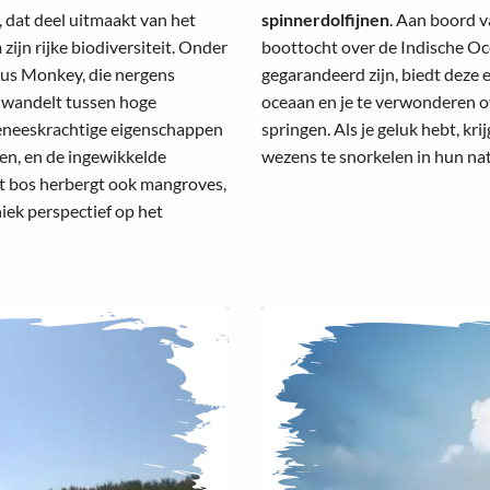
 dat deel uitmaakt van het
spinnerdolfijnen
. Aan boord v
jn rijke biodiversiteit. Onder
boottocht over de Indische Oc
bus Monkey, die nergens
gegarandeerd zijn, biedt deze 
n wandelt tussen hoge
oceaan en je te verwonderen ov
geneeskrachtige eigenschappen
springen. Als je geluk hebt, kr
len, en de ingewikkelde
wezens te snorkelen in hun nat
t bos herbergt ook mangroves,
ek perspectief op het