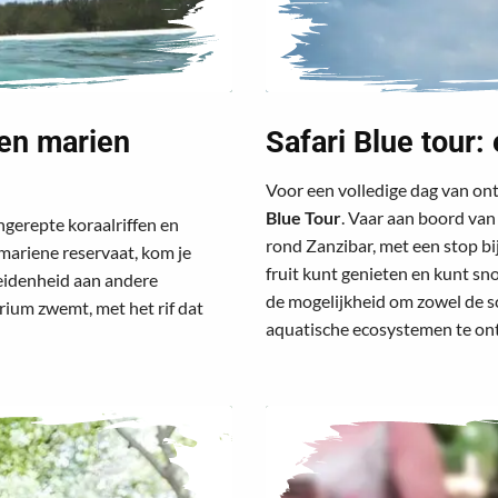
een marien
Safari Blue tour:
Voor een volledige dag van on
Blue Tour
. Vaar aan boord va
gerepte koraalriffen en
rond Zanzibar, met een stop b
 mariene reservaat
, kom je
fruit kunt genieten en kunt sn
heidenheid aan andere
de mogelijkheid om zowel de sc
arium zwemt, met het rif dat
aquatische ecosystemen te on