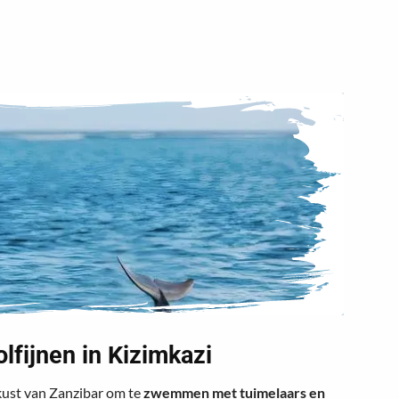
fijnen in Kizimkazi
kust van Zanzibar om te
zwemmen met tuimelaars en